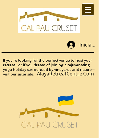
Iniciar sesión
If you’re looking for the perfect venue to host your
retreat—or if you dream of joining a rejuvenating
yoga holiday surrounded by vineyards and nature—
AlayaRetreatCentre.Com
visit our sister site: