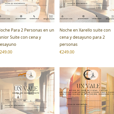
Quick View
Quick View
oche Para 2 Personas en un
Noche en Xarello suite con
unior Suite con cena y
cena y desayuno para 2
esayuno
personas
rice
Price
249.00
€249.00