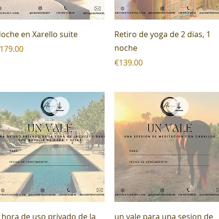
Quick View
Quick View
oche en Xarello suite
Retiro de yoga de 2 dias, 1
noche
rice
179.00
Price
€139.00
Quick View
Quick View
 hora de uso privado de la
un vale para una sesion de