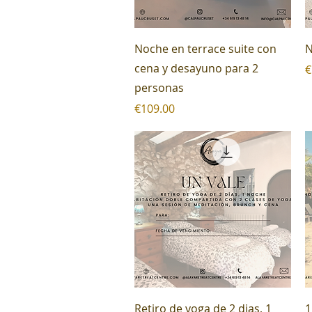
Quick View
Noche en terrace suite con
N
cena y desayuno para 2
P
€
personas
Price
€109.00
Quick View
Retiro de yoga de 2 dias, 1
1