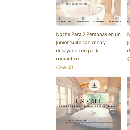
Quick View
Noche Para 2 Personas en un
N
Junior Suite con cena y
J
desayuno con pack
d
romantico
P
€
Price
€269.00