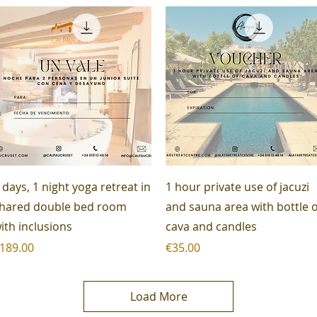
Quick View
Quick View
 days, 1 night yoga retreat in
1 hour private use of jacuzi
hared double bed room
and sauna area with bottle o
ith inclusions
cava and candles
rice
Price
189.00
€35.00
Load More