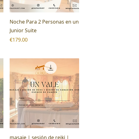
Quick View
Noche Para 2 Personas en un
Junior Suite
Price
€179.00
Quick View
masaje | sesión de reiki |