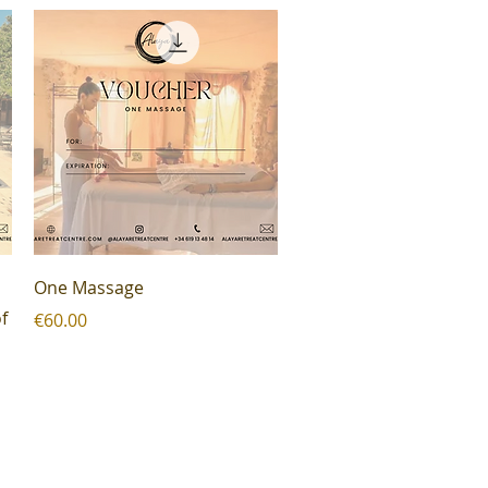
Quick View
One Massage
f
Price
€60.00