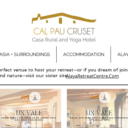
Casa Rural and Yoga Hotel
ASIA + SURROUNDINGS
ACCOMMODATION
ALA
perfect venue to host your retreat—or if you dream of join
d nature—visit our sister site:
AlayaRetreatCentre.Com