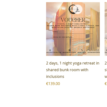
Quick View
2 days, 1 night yoga retreat in
2
shared bunk room with
s
inclusions
w
Price
P
€139.00
€