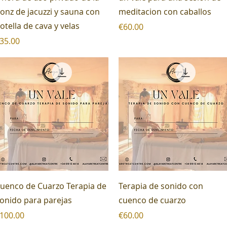
onz de jacuzzi y sauna con
meditacion con caballos
otella de cava y velas
Price
€60.00
rice
35.00
Quick View
Quick View
uenco de Cuarzo Terapia de
Terapia de sonido con
onido para parejas
cuenco de cuarzo
rice
Price
100.00
€60.00