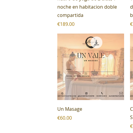
noche en habitacion doble
d
compartida
b
Price
P
€189.00
€
Quick View
Un Masage
C
S
Price
€60.00
P
€