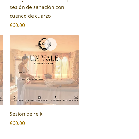
sesión de sanación con
cuenco de cuarzo
Price
€60.00
Quick View
Sesion de reiki
Price
€60.00